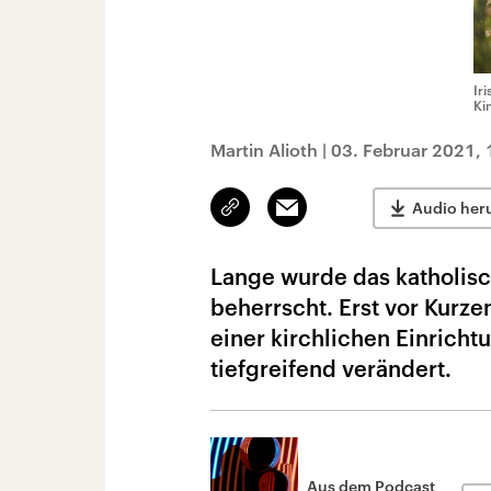
Ir
Ki
Martin Alioth
|
03. Februar 2021, 
Link
Email
Audio her
kopieren/teilen
Lange wurde das katholisc
beherrscht. Erst vor Kurz
einer kirchlichen Einricht
tiefgreifend verändert.
Aus dem Podcast