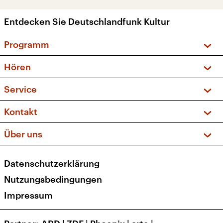
Entdecken Sie Deutschlandfunk Kultur
Programm
Vorschau und Rückschau
Hören
Sendungen und Podcasts
Livestream
Service
Musikliste
Frequenzen (UKW + DAB+)
FAQ
Kontakt
Kakadu – Das Kinderprogramm
Apps
Archiv
Hörerservice
Über uns
Newsletter
Social Media
Deutschlandradio
RSS
Datenschutzerklärung
Presse
Veranstaltungen
Nutzungsbedingungen
Karriere
Impressum
Transparenz
Korrekturen und Richtigstellungen