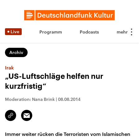
Live
Programm
Podcasts
Archiv
Irak
„US-Luftschläge helfen nur
kurzfristig“
Moderation: Nana Brink
|
08.08.2014
Email
Link
kopieren/teilen
Immer weiter rücken die Terroristen vom Islamischen