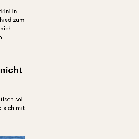
kini in
chied zum
 mich
m
 nicht
tisch sei
 sich mit