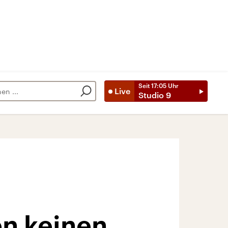
Seit
17:05
Uhr
Live
Studio 9
en keinen