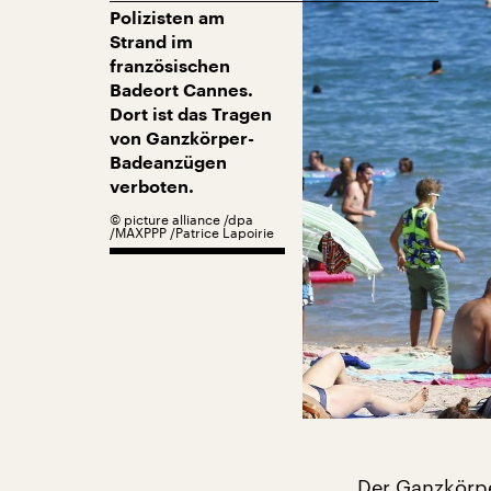
Polizisten am
Strand im
französischen
Badeort Cannes.
Dort ist das Tragen
von Ganzkörper-
Badeanzügen
verboten.
©
picture alliance /dpa
/MAXPPP /Patrice Lapoirie
Der Ganzkörpe