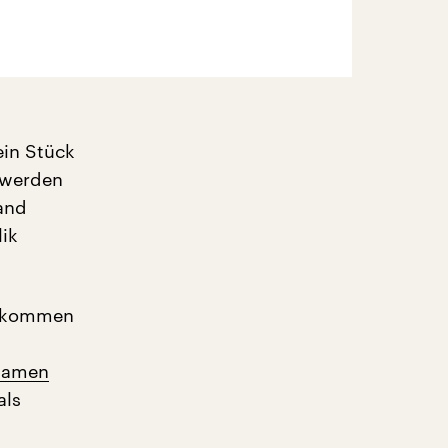
ein Stück
 werden
land
ik
n, kommen
Namen
als