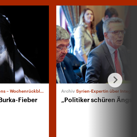
ns – Wochenrückblick
Syrien-Expertin über Integration und Bur
Burka-Fieber
„Politiker schüren Ängst