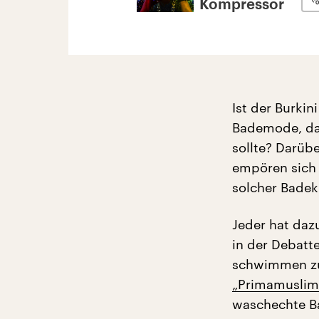
Kompressor
Ist der Burki
Bademode, das
sollte? Darübe
empören sich 
solcher Badek
Jeder hat daz
in der Debatt
schwimmen zu
„Primamuslima
waschechte Ba