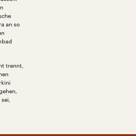
en
sche
ra an so
en
mmbad
ht trennt,
nnen
kini
gehen,
 sei,