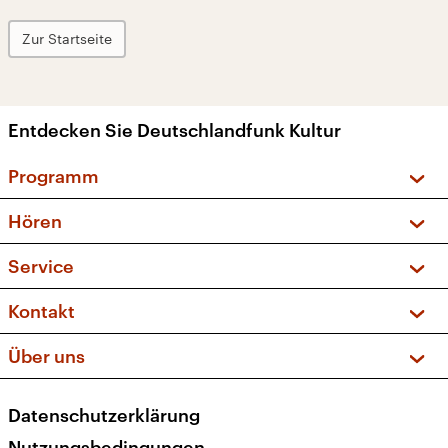
Zur Startseite
Entdecken Sie Deutschlandfunk Kultur
Programm
Vorschau und Rückschau
Hören
Sendungen und Podcasts
Livestream
Service
Musikliste
Frequenzen (UKW + DAB+)
FAQ
Kontakt
Kakadu – Das Kinderprogramm
Apps
Archiv
Hörerservice
Über uns
Newsletter
Social Media
Deutschlandradio
RSS
Datenschutzerklärung
Presse
Veranstaltungen
Nutzungsbedingungen