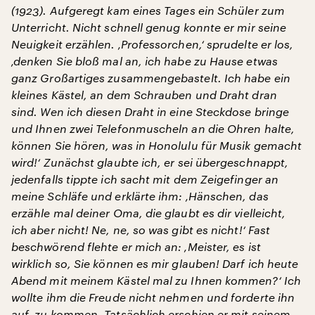
(1923). Aufgeregt kam eines Tages ein Schüler zum
Unterricht. Nicht schnell genug konnte er mir seine
Neuigkeit erzählen. ‚Professorchen,‘ sprudelte er los,
‚denken Sie bloß mal an, ich habe zu Hause etwas
ganz Großartiges zusammengebastelt. Ich habe ein
kleines Kästel, an dem Schrauben und Draht dran
sind. Wen ich diesen Draht in eine Steckdose bringe
und Ihnen zwei Telefonmuscheln an die Ohren halte,
können Sie hören, was in Honolulu für Musik gemacht
wird!‘ Zunächst glaubte ich, er sei übergeschnappt,
jedenfalls tippte ich sacht mit dem Zeigefinger an
meine Schläfe und erklärte ihm: ‚Hänschen, das
erzähle mal deiner Oma, die glaubt es dir vielleicht,
ich aber nicht! Ne, ne, so was gibt es nicht!‘ Fast
beschwörend flehte er mich an: ‚Meister, es ist
wirklich so, Sie können es mir glauben! Darf ich heute
Abend mit meinem Kästel mal zu Ihnen kommen?‘ Ich
wollte ihm die Freude nicht nehmen und forderte ihn
auf, zu kommen. Tatsächlich erschien er mit seinem