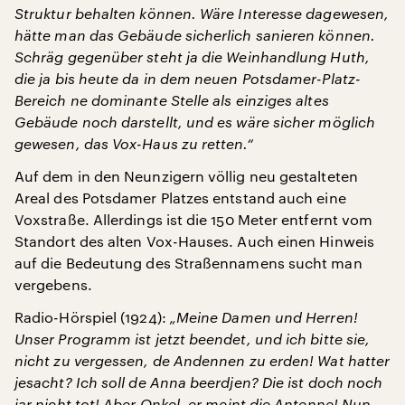
Struktur behalten können. Wäre Interesse dagewesen,
hätte man das Gebäude sicherlich sanieren können.
Schräg gegenüber steht ja die Weinhandlung Huth,
die ja bis heute da in dem neuen Potsdamer-Platz-
Bereich ne dominante Stelle als einziges altes
Gebäude noch darstellt, und es wäre sicher möglich
gewesen, das Vox-Haus zu retten.“
Auf dem in den Neunzigern völlig neu gestalteten
Areal des Potsdamer Platzes entstand auch eine
Voxstraße. Allerdings ist die 150 Meter entfernt vom
Standort des alten Vox-Hauses. Auch einen Hinweis
auf die Bedeutung des Straßennamens sucht man
vergebens.
Radio-Hörspiel (1924):
„Meine Damen und Herren!
Unser Programm ist jetzt beendet, und ich bitte sie,
nicht zu vergessen, de Andennen zu erden!
Wat hatter
jesacht? Ich soll de Anna beerdjen? Die ist doch noch
jar nicht tot!
Aber Onkel, er meint die Antenne! Nun