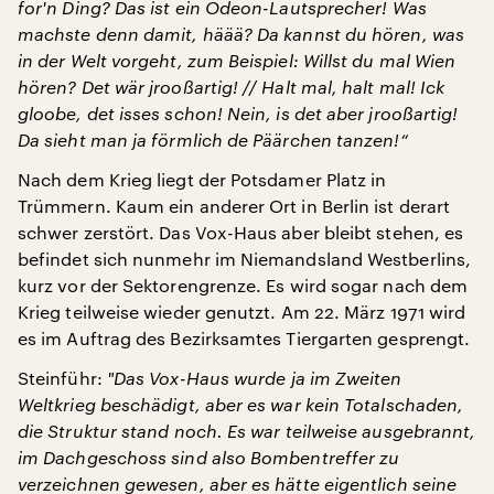
for'n Ding?
Das ist ein Odeon-Lautsprecher!
Was
machste denn damit, häää?
Da kannst du hören, was
in der Welt vorgeht, zum Beispiel: Willst du mal Wien
hören?
Det wär jrooßartig! // Halt mal, halt mal! Ick
gloobe, det isses schon! Nein, is det aber jrooßartig!
Da sieht man ja förmlich de Päärchen tanzen!“
Nach dem Krieg liegt der Potsdamer Platz in
Trümmern. Kaum ein anderer Ort in Berlin ist derart
schwer zerstört. Das Vox-Haus aber bleibt stehen, es
befindet sich nunmehr im Niemandsland Westberlins,
kurz vor der Sektorengrenze. Es wird sogar nach dem
Krieg teilweise wieder genutzt. Am 22. März 1971 wird
es im Auftrag des Bezirksamtes Tiergarten gesprengt.
Steinführ:
"
Das Vox-Haus wurde ja im Zweiten
Weltkrieg beschädigt, aber es war kein Totalschaden,
die Struktur stand noch. Es war teilweise ausgebrannt,
im Dachgeschoss sind also Bombentreffer zu
verzeichnen gewesen, aber es hätte eigentlich seine