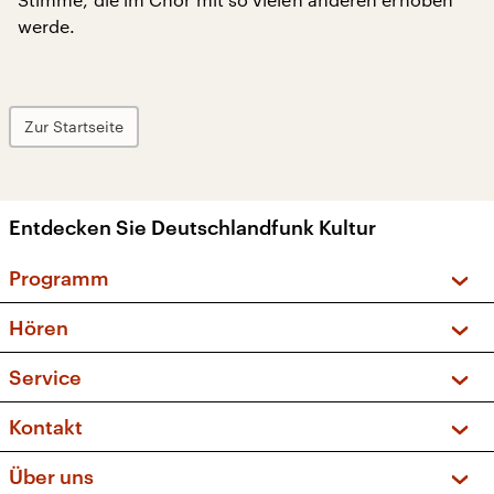
werde.
Zur Startseite
Entdecken Sie Deutschlandfunk Kultur
Programm
Vorschau und Rückschau
Hören
Sendungen und Podcasts
Livestream
Service
Musikliste
Frequenzen (UKW + DAB+)
FAQ
Kontakt
Kakadu – Das Kinderprogramm
Apps
Archiv
Hörerservice
Über uns
Newsletter