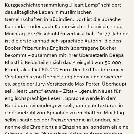
Kurzgeschichtensammlung „Heart Lamp“ schildert
das alltägliche Leben in muslimischen
Gemeinschaften in Südindien. Dort ist die Sprache
Kannada – oder auch Kanaresisch – heimisch, in der
Mushtaq ihre Geschichten verfasst hat. Die 77-Jährige
ist die erste kannadisch-sprachige Autorin, die den
Booker Prize für ins Englisch übertragene Bücher
bekommt – zusammen mit ihrer Übersetzerin Deepa
Bhasthi. Beide teilen sich das Preisgeld von 50.000
Pfund, also fast 60.000 Euro. Der Text fordere unser
Verständnis von Übersetzung heraus und erweitere
es, sagte der Jury-Vorsitzende Max Porter. Überhaupt
sei „Heart Lamp“ etwas – Zitat – „genuin Neues für
englischsprachige Leser“. Sprache werde in dem
Band durcheinandergewirbelt, um neue Texturen in
einer Vielzahl von Sprachen zu erschaffen. Mushtaq
selbst sagte bei der Preiszeremonie in London, sie
nehme die Ehre nicht als Einzelne an, sondern als eine
Stimme, die im Chor mit so vielen anderen erhoben