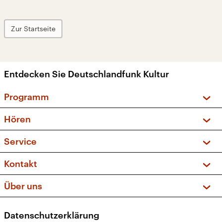
Zur Startseite
Entdecken Sie Deutschlandfunk Kultur
Programm
Vorschau und Rückschau
Hören
Sendungen und Podcasts
Livestream
Service
Musikliste
Frequenzen (UKW + DAB+)
FAQ
Kontakt
Kakadu – Das Kinderprogramm
Apps
Archiv
Hörerservice
Über uns
Newsletter
Social Media
Deutschlandradio
RSS
Datenschutzerklärung
Presse