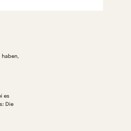
 haben,
i es
s: Die