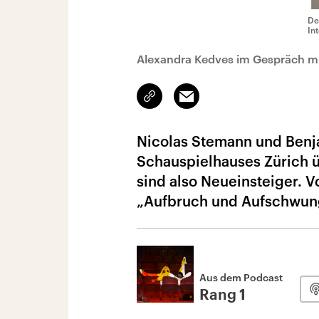
De
In
Alexandra Kedves im Gespräch m
Link
Email
kopieren/teilen
Nicolas Stemann und Benj
Schauspielhauses Zürich ü
sind also Neueinsteiger. 
„Aufbruch und Aufschwung
Aus dem Podcast
Rang 1