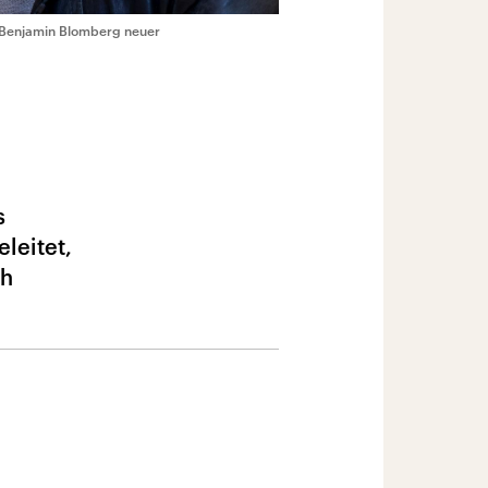
 Benjamin Blomberg neuer
s
leitet,
ch