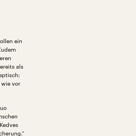
llen ein
 Zudem
deren
reits als
eptisch:
 wie vor
Duo
enschen
 Kedves
icherung.“