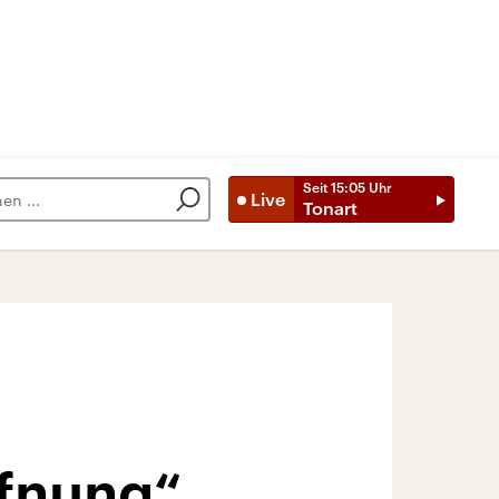
Seit
15:05
Uhr
Live
Tonart
ffnung“