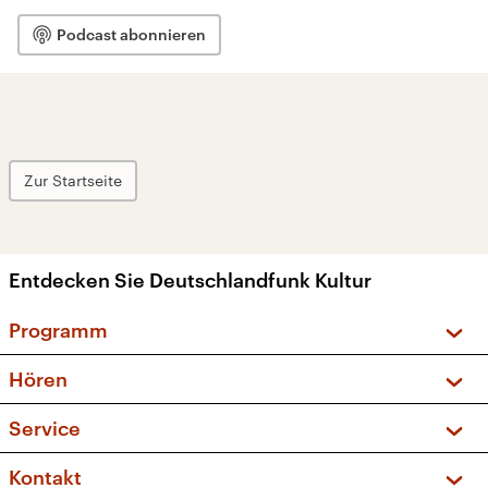
Podcast abonnieren
Zur Startseite
Entdecken Sie Deutschlandfunk Kultur
Programm
Vorschau und Rückschau
Hören
Sendungen und Podcasts
Livestream
Service
Musikliste
Frequenzen (UKW + DAB+)
FAQ
Kontakt
Kakadu – Das Kinderprogramm