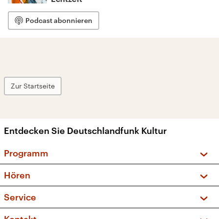
Podcast abonnieren
Zur Startseite
Entdecken Sie Deutschlandfunk Kultur
Programm
Vorschau und Rückschau
Hören
Sendungen und Podcasts
Livestream
Service
Musikliste
Frequenzen (UKW + DAB+)
FAQ
Kakadu – Das Kinderprogramm