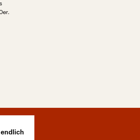
s
0er.
 endlich