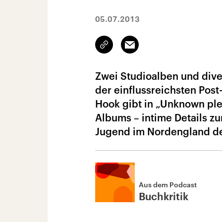
05.07.2013
Link
Email
kopieren/teilen
Zwei Studioalben und diver
der einflussreichsten Pos
Hook gibt in „Unknown plea
Albums – intime Details z
Jugend im Nordengland de
Aus dem Podcast
Buchkritik