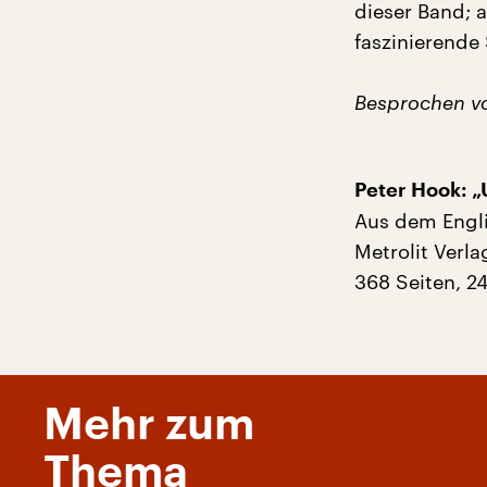
dieser Band; 
faszinierende
Besprochen vo
Peter Hook: „
Aus dem Engl
Metrolit Verla
368 Seiten, 2
Mehr zum
Thema