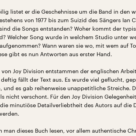
eilig listet er die Geschehnisse um die Band in den 
Bestehens von 1977 bis zum Suizid des Sängers Ian C
 sind die Songs entstanden? Woher kommt der typis
nd? Welcher Song wurde in welchem Studio unter w
aufgenommen? Wann waren sie wo, mit wem auf To
ese gibt es nun Antworten aus erster Hand.
r von Joy Division entstammen der englischen Arbeit
eftig fällt der Text aus. Es wurde viel geflucht, ge
n, und es gab reihenweise unappetitliche Streiche. D
ls nicht verschont. Für den Joy Division Gelegenhei
die minutiöse Detailverliebtheit des Autors auf die 
werden.
 man dieses Buch lesen, vor allem authentische Ch