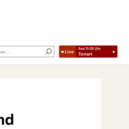
Seit
11:05
Uhr
Live
Tonart
nd