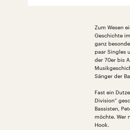
Zum Wesen ein
Geschichte im 
ganz besonder
paar Singles 
der 70er bis A
Musikgeschich
Sänger der Ba
Fast ein Dutz
Division“ ges
Bassisten, Pet
möchte. Wer ni
Hook.