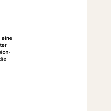
“ eine
ter
sion-
die