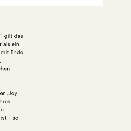
“ gilt das
 als ein
amit Ende
,
chen
er „Joy
hres
rn
ist – so