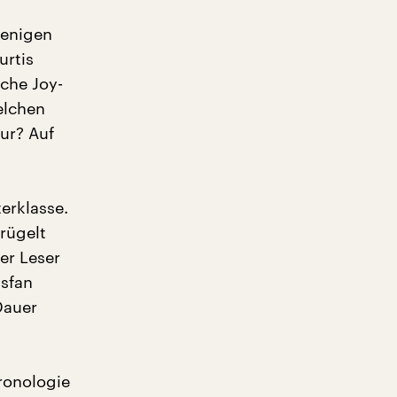
wenigen
urtis
che Joy-
elchen
ur? Auf
erklasse.
prügelt
er Leser
tsfan
Dauer
ronologie