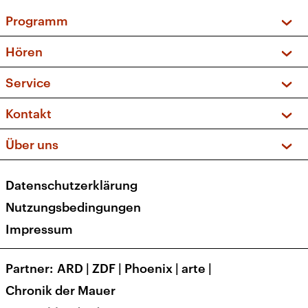
Programm
Vorschau und Rückschau
Hören
Sendungen und Podcasts
Livestream
Service
Musikliste
Frequenzen (UKW + DAB+)
FAQ
Kontakt
Kakadu – Das Kinderprogramm
Apps
Archiv
Hörerservice
Über uns
Newsletter
Social Media
Deutschlandradio
RSS
Datenschutzerklärung
Presse
Veranstaltungen
Nutzungsbedingungen
Karriere
Impressum
Transparenz
Korrekturen und Richtigstellungen
Partner
ARD
|
ZDF
|
Phoenix
|
arte
|
Barrierefreiheit
Chronik der Mauer