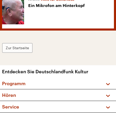
Ein Mikrofon am Hinterkopf
Zur Startseite
Entdecken Sie Deutschlandfunk Kultur
Programm
Vorschau und Rückschau
Hören
Sendungen und Podcasts
Livestream
Service
Musikliste
Frequenzen (UKW + DAB+)