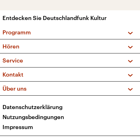
Entdecken Sie Deutschlandfunk Kultur
Programm
Vorschau und Rückschau
Hören
Sendungen und Podcasts
Livestream
Service
Musikliste
Frequenzen (UKW + DAB+)
FAQ
Kontakt
Kakadu – Das Kinderprogramm
Apps
Archiv
Hörerservice
Über uns
Newsletter
Social Media
Deutschlandradio
RSS
Datenschutzerklärung
Presse
Veranstaltungen
Nutzungsbedingungen
Karriere
Impressum
Transparenz