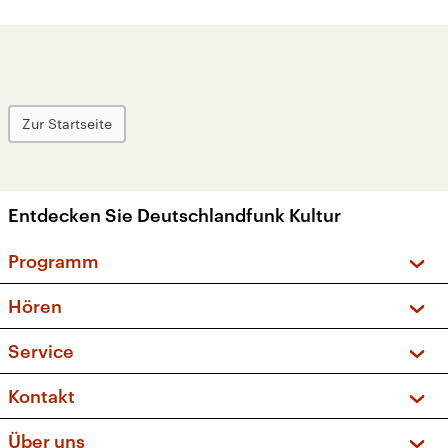
Zur Startseite
Entdecken Sie Deutschlandfunk Kultur
Programm
Vorschau und Rückschau
Hören
Sendungen und Podcasts
Livestream
Service
Musikliste
Frequenzen (UKW + DAB+)
FAQ
Kontakt
Kakadu – Das Kinderprogramm
Apps
Archiv
Hörerservice
Über uns