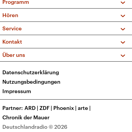
Programm
Vorschau und Rückschau
Hören
Sendungen und Podcasts
Livestream
Service
Musikliste
Frequenzen (UKW + DAB+)
FAQ
Kontakt
Kakadu – Das Kinderprogramm
Apps
Archiv
Hörerservice
Über uns
Newsletter
Social Media
Deutschlandradio
RSS
Datenschutzerklärung
Presse
Veranstaltungen
Nutzungsbedingungen
Karriere
Impressum
Transparenz
Korrekturen und Richtigstellungen
Partner
ARD
|
ZDF
|
Phoenix
|
arte
|
Barrierefreiheit
Chronik der Mauer
Deutschlandradio © 2026