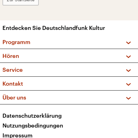
Entdecken Sie Deutschlandfunk Kultur
Programm
Vorschau und Rückschau
Hören
Sendungen und Podcasts
Livestream
Service
Musikliste
Frequenzen (UKW + DAB+)
FAQ
Kontakt
Kakadu – Das Kinderprogramm
Apps
Archiv
Hörerservice
Über uns
Newsletter
Social Media
Deutschlandradio
RSS
Datenschutzerklärung
Presse
Veranstaltungen
Nutzungsbedingungen
Karriere
Impressum