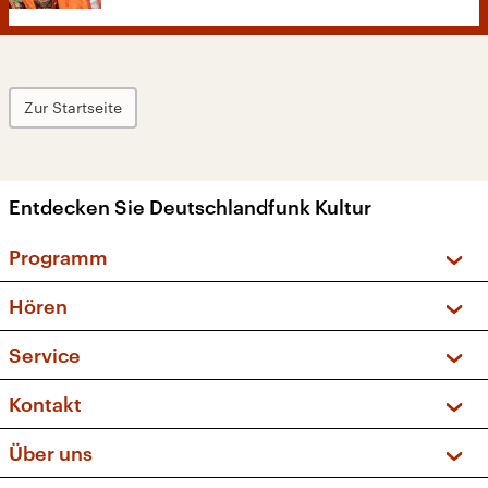
Zur Startseite
Entdecken Sie Deutschlandfunk Kultur
Programm
Vorschau und Rückschau
Hören
Sendungen und Podcasts
Livestream
Service
Musikliste
Frequenzen (UKW + DAB+)
FAQ
Kontakt
Kakadu – Das Kinderprogramm
Apps
Archiv
Hörerservice
Über uns
Newsletter
Social Media