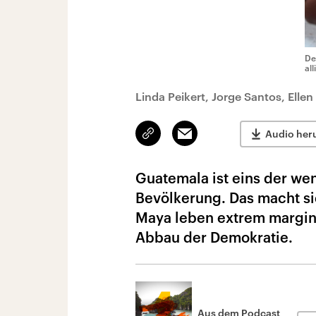
De
al
Linda Peikert, Jorge Santos, Ellen
Link
Email
Audio her
kopieren/teilen
Guatemala ist eins der we
Bevölkerung. Das macht sic
Maya leben extrem margina
Abbau der Demokratie.
Aus dem Podcast