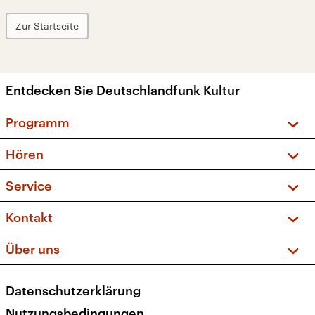
Zur Startseite
Entdecken Sie Deutschlandfunk Kultur
Programm
Vorschau und Rückschau
Hören
Sendungen und Podcasts
Livestream
Service
Musikliste
Frequenzen (UKW + DAB+)
FAQ
Kontakt
Kakadu – Das Kinderprogramm
Apps
Archiv
Hörerservice
Über uns
Newsletter
Social Media
Deutschlandradio
RSS
Datenschutzerklärung
Presse
Veranstaltungen
Nutzungsbedingungen