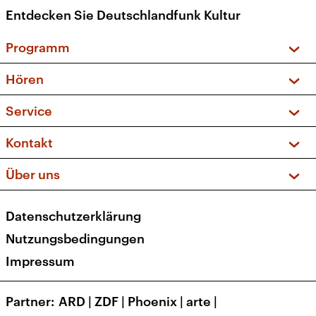
Entdecken Sie Deutschlandfunk Kultur
Programm
Vorschau und Rückschau
Hören
Sendungen und Podcasts
Livestream
Service
Musikliste
Frequenzen (UKW + DAB+)
FAQ
Kontakt
Kakadu – Das Kinderprogramm
Apps
Archiv
Hörerservice
Über uns
Newsletter
Social Media
Deutschlandradio
RSS
Datenschutzerklärung
Presse
Veranstaltungen
Nutzungsbedingungen
Karriere
Impressum
Transparenz
Korrekturen und Richtigstellungen
Partner
ARD
|
ZDF
|
Phoenix
|
arte
|
Barrierefreiheit