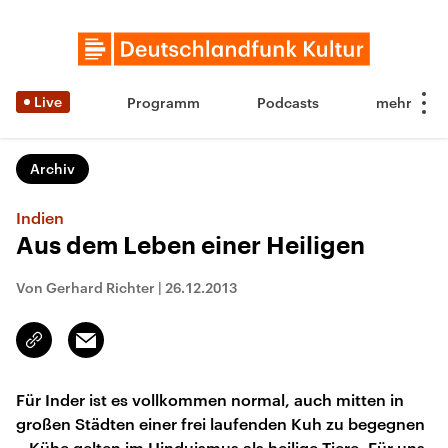
Live
Programm
Podcasts
Archiv
Indien
Aus dem Leben einer Heiligen
Von Gerhard Richter
|
26.12.2013
Email
Link
kopieren/teilen
Für Inder ist es vollkommen normal, auch mitten in
großen Städten einer frei laufenden Kuh zu begegnen
– Kühe gelten im Hinduismus als heilige Tiere. Für uns