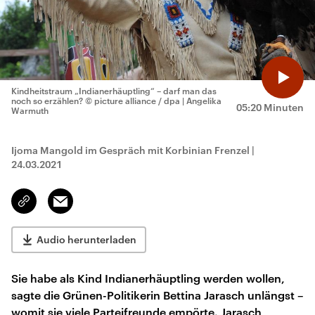
Kindheitstraum „Indianerhäuptling“ – darf man das
noch so erzählen?
© picture alliance / dpa | Angelika
05:20 Minuten
Warmuth
Ijoma Mangold im Gespräch mit Korbinian Frenzel
|
24.03.2021
Email
Link
kopieren/teilen
Audio herunterladen
Sie habe als Kind Indianerhäuptling werden wollen,
sagte die Grünen-Politikerin Bettina Jarasch unlängst –
womit sie viele Parteifreunde empörte. Jarasch