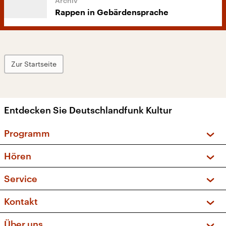
Rappen in Gebärdensprache
Zur Startseite
Entdecken Sie Deutschlandfunk Kultur
Programm
Vorschau und Rückschau
Hören
Sendungen und Podcasts
Livestream
Service
Musikliste
Frequenzen (UKW + DAB+)
FAQ
Kontakt
Kakadu – Das Kinderprogramm
Apps
Archiv
Hörerservice
Über uns