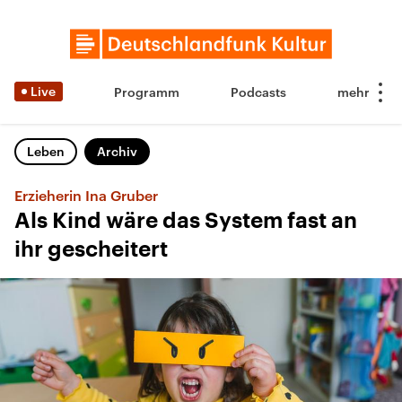
Live
Programm
Podcasts
Leben
Archiv
Erzieherin Ina Gruber
Als Kind wäre das System fast an
ihr gescheitert