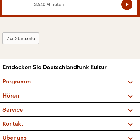
32:40 Minuten
Zur Startseite
Entdecken Sie Deutschlandfunk Kultur
Programm
Vorschau und Rückschau
Hören
Sendungen und Podcasts
Livestream
Service
Musikliste
Frequenzen (UKW + DAB+)
FAQ
Kontakt
Kakadu – Das Kinderprogramm
Apps
Archiv
Hörerservice
Über uns