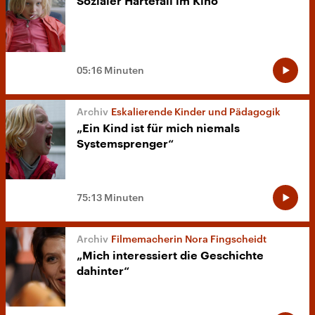
Sozialer Härtefall im Kino
05:16 Minuten
Eskalierende Kinder und Pädagogik
„Ein Kind ist für mich niemals
Systemsprenger“
75:13 Minuten
Filmemacherin Nora Fingscheidt
„Mich interessiert die Geschichte
dahinter“