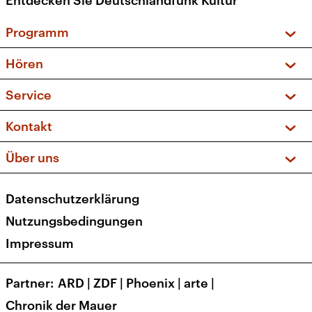
Entdecken Sie Deutschlandfunk Kultur
Programm
Vorschau und Rückschau
Hören
Sendungen und Podcasts
Livestream
Service
Musikliste
Frequenzen (UKW + DAB+)
FAQ
Kontakt
Kakadu – Das Kinderprogramm
Apps
Archiv
Hörerservice
Über uns
Newsletter
Social Media
Deutschlandradio
RSS
Datenschutzerklärung
Presse
Veranstaltungen
Nutzungsbedingungen
Karriere
Impressum
Transparenz
Korrekturen und Richtigstellungen
Partner
ARD
|
ZDF
|
Phoenix
|
arte
|
Barrierefreiheit
Chronik der Mauer