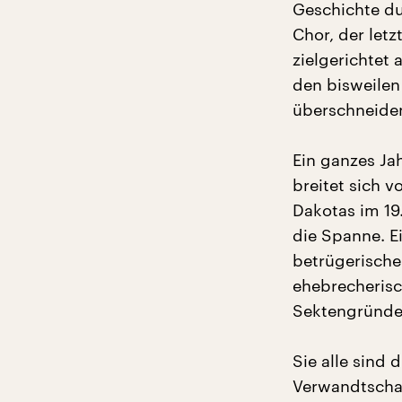
Geschichte du
Chor, der letz
zielgerichtet 
den bisweilen
überschneiden
Ein ganzes J
breitet sich 
Dakotas im 19
die Spanne. Ei
betrügerischer
ehebrecherisch
Sektengründe
Sie alle sind
Verwandtschaf