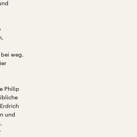
 und
e
n,
 bei weg.
ier
 Philip
ibliche
 Erdrich
en und
,
r