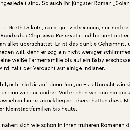
ngesiedelt sind. So auch ihr jüngster Roman „Sola
luto, North Dakota, einer gottverlassenen, aussterbe
m Rande des Chippewa-Reservats und beginnt mit e
an alles überschattet. Er ist das dunkle Geheimnis, 
g reden will, denn er zog ein nicht weniger schlimme
 eine weiße Farmerfamilie bis auf ein Baby erschoss
rd, fällt der Verdacht auf einige Indianer.
b lyncht sie bis auf einen Jungen – zu Unrecht wie s
 Das eine wie das andere Verbrechen werden nie ges
zwischen lange zurückliegen, überschatten diese M
r Kleinstadtfamilien bis heute.
h nähert sich wie schon in ihren früheren Romanen d