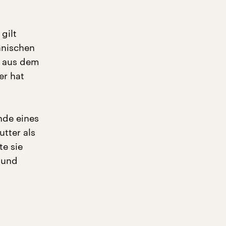
gilt
anischen
mt aus dem
er hat
nde eines
utter als
te sie
e und