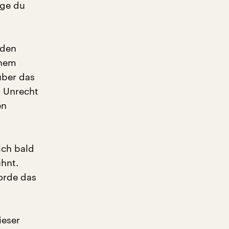
nge du
nden
inem
über das
s Unrecht
en
ich bald
ühnt.
orde das
ieser