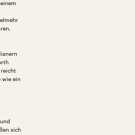
 einem
vielmehr
ren,
ianern
orth
reicht
 wie ein
 und
ßen sich