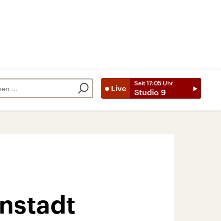
Seit
17:05
Uhr
Live
Studio 9
instadt