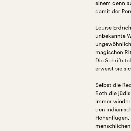
einem denn au
damit der Per
Louise Erdric
unbekannte We
ungewöhnliche
magischen Rit
Die Schriftstel
erweist sie si
Selbst die Re
Roth die jüdi
immer wieder i
den indianisc
Höhenflügen, 
menschlichen D