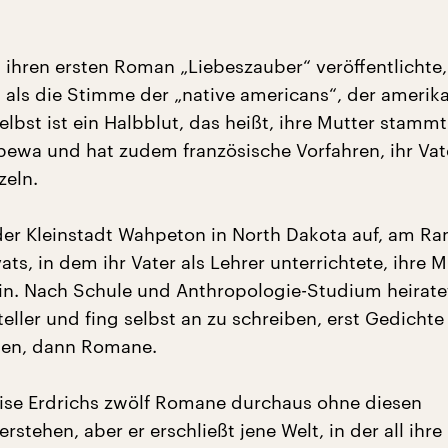
8 ihren ersten Roman „Liebeszauber“ veröffentlichte, 
h als die Stimme der „native americans“, der amerik
selbst ist ein Halbblut, das heißt, ihre Mutter stam
pewa und hat zudem französische Vorfahren, ihr Vat
zeln.
der Kleinstadt Wahpeton in North Dakota auf, am Ra
ats, in dem ihr Vater als Lehrer unterrichtete, ihre M
rin. Nach Schule und Anthropologie-Studium heirate
teller und fing selbst an zu schreiben, erst Gedicht
ten, dann Romane.
se Erdrichs zwölf Romane durchaus ohne diesen
rstehen, aber er erschließt jene Welt, in der all ihre