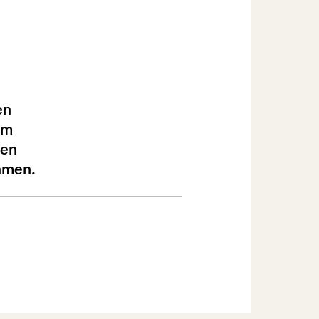
en
em
den
amen.