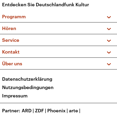
Entdecken Sie Deutschlandfunk Kultur
Programm
Vorschau und Rückschau
Hören
Sendungen und Podcasts
Livestream
Service
Musikliste
Frequenzen (UKW + DAB+)
FAQ
Kontakt
Kakadu – Das Kinderprogramm
Apps
Archiv
Hörerservice
Über uns
Newsletter
Social Media
Deutschlandradio
RSS
Datenschutzerklärung
Presse
Veranstaltungen
Nutzungsbedingungen
Karriere
Impressum
Transparenz
Korrekturen und Richtigstellungen
Partner
ARD
|
ZDF
|
Phoenix
|
arte
|
Barrierefreiheit