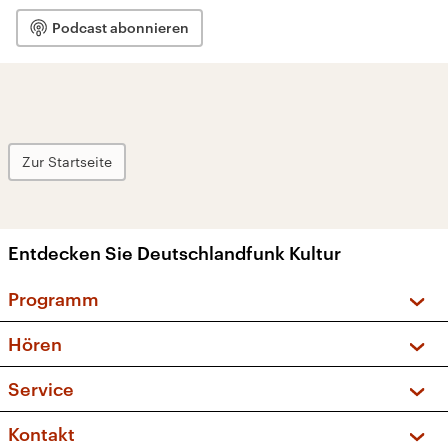
Podcast abonnieren
Zur Startseite
Entdecken Sie Deutschlandfunk Kultur
Programm
Vorschau und Rückschau
Hören
Sendungen und Podcasts
Livestream
Service
Musikliste
Frequenzen (UKW + DAB+)
FAQ
Kontakt
Kakadu – Das Kinderprogramm