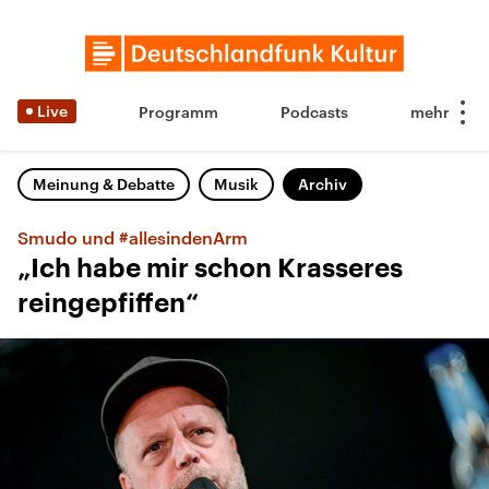
Live
Programm
Podcasts
Meinung & Debatte
Musik
Archiv
Smudo und #allesindenArm
„Ich habe mir schon Krasseres
reingepfiffen“