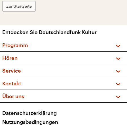
Zur Startseite
Entdecken Sie Deutschlandfunk Kultur
Programm
Vorschau und Rückschau
Hören
Sendungen und Podcasts
Livestream
Service
Musikliste
Frequenzen (UKW + DAB+)
FAQ
Kontakt
Kakadu – Das Kinderprogramm
Apps
Archiv
Hörerservice
Über uns
Newsletter
Social Media
Deutschlandradio
RSS
Datenschutzerklärung
Presse
Veranstaltungen
Nutzungsbedingungen
Karriere