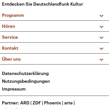
Entdecken Sie Deutschlandfunk Kultur
Programm
Vorschau und Rückschau
Hören
Sendungen und Podcasts
Livestream
Service
Musikliste
Frequenzen (UKW + DAB+)
FAQ
Kontakt
Kakadu – Das Kinderprogramm
Apps
Archiv
Hörerservice
Über uns
Newsletter
Social Media
Deutschlandradio
RSS
Datenschutzerklärung
Presse
Veranstaltungen
Nutzungsbedingungen
Karriere
Impressum
Transparenz
Korrekturen und Richtigstellungen
Partner
ARD
|
ZDF
|
Phoenix
|
arte
|
Barrierefreiheit