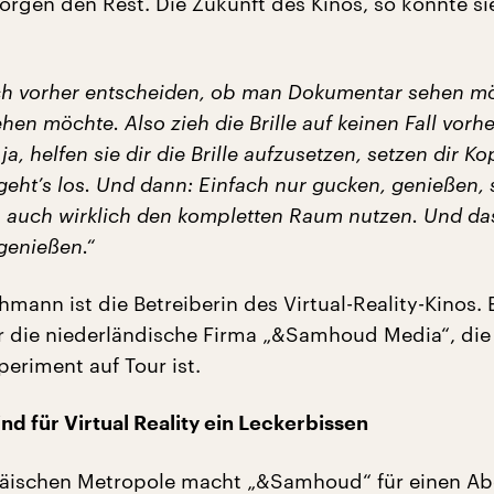
orgen den Rest. Die Zukunft des Kinos, so könnte si
h vorher entscheiden, ob man Dokumentar sehen m
ehen m
ö
chte. Also zieh die Brille auf keinen Fall vorhe
a, helfen sie dir die Brille aufzusetzen, setzen dir Ko
geht
’
s los. Und dann: Einfach nur gucken, genie
ß
en, 
 auch wirklich den kompletten Raum nutzen. Und da
genie
ß
en.“
hmann ist die Betreiberin des Virtual-Reality-Kinos. 
für die niederländische Firma „&Samhoud Media“, die
eriment auf Tour ist.
ind f
ü
r Virtual Reality ein Leckerbissen
päischen Metropole macht „&Samhoud“ für einen Ab