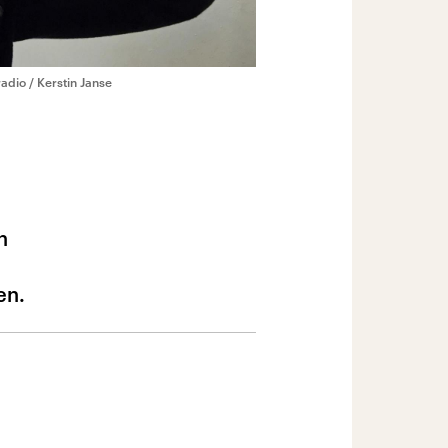
dio / Kerstin Janse
n
en.