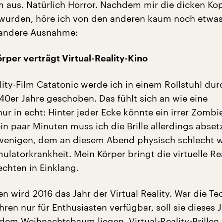
aus. Natürlich Horror. Nachdem mir die dicken Ko
wurden, höre ich von den anderen kaum noch etwas 
 andere Ausnahme:
ö
rper vertr
ä
gt Virtual-Reality-Kino
lity-Film Catatonic werde ich in einem Rollstuhl dur
 40er Jahre geschoben. Das fühlt sich an wie eine
ur in echt: Hinter jeder Ecke könnte ein irrer Zombi
in paar Minuten muss ich die Brille allerdings abset
 wenigen, dem an diesem Abend physisch schlecht w
ulatorkrankheit. Mein Körper bringt die virtuelle Rea
echten in Einklang.
en wird 2016 das Jahr der Virtual Reality. War die Te
hren nur für Enthusiasten verfügbar, soll sie dieses 
 dem Weihnachtsbaum liegen. Virtual-Reality-Brillen 