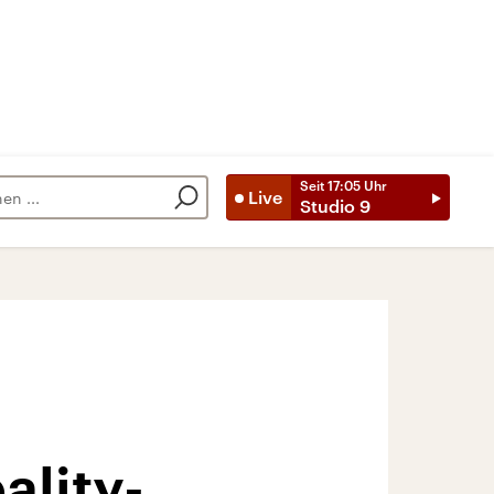
Seit
17:05
Uhr
Live
Studio 9
ality-