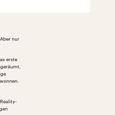
 Aber nur
as erste
e geräumt,
nge
gewonnen.
Reality-
igen