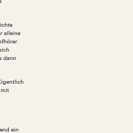
e
ö
chte
r alleine
pfh
ö
rer
sich
s dann
Eigentlich
 mit
end ein