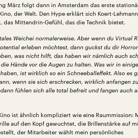
ang März folgt dann in Amsterdam das erste stationä
-Kino, der Welt. Den Hype erklärt sich Koert-Lehman
 das Mittendrin-Gefühl, das die Technik bietet.
otales Weichei normalerweise. Aber wenn du Virtual R
Potential erleben m
ö
chtest, dann guckst du dir Horro
eben, was nicht hilft, das haben wir n
ä
mlich auch sc
h die H
ä
nde vor die Augen zu halten. Was wir in einig
haben, ist wirklich so ein Schneeballeffekt. Also es g
ann, wenn sie sich erschrecken, wirklich anfangen z
 dann f
ü
hlen sich alle total befreit und fangen auch 
Kino ist ähnlich kompliziert wie eine Raummission: 
ille auf den Kopf gewuchtet, die Brillenstärke auf m
stellt, der Mitarbeiter wählt mein persönliches