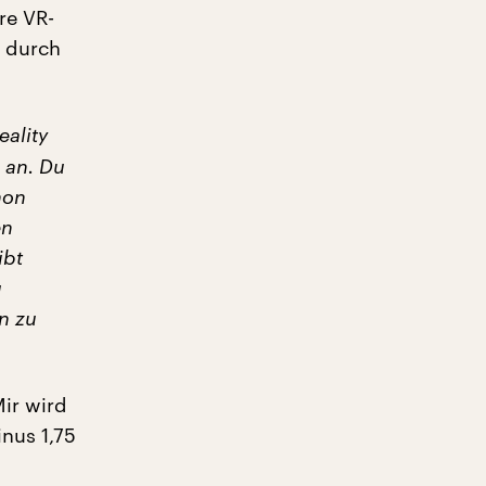
re VR-
n durch
eality
r an. Du
hon
en
ibt
u
an zu
Mir wird
inus 1,75