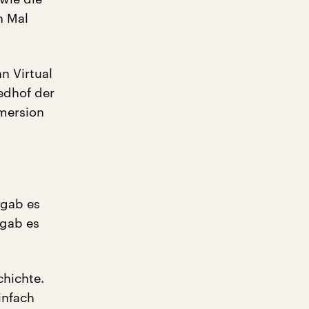
n Mal
n Virtual
iedhof der
mmersion
 gab es
 gab es
hichte.
infach