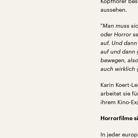
Kopfhörer bes
aussehen.
"
Man muss sic
oder Horror s
auf. Und dann j
auf und dann 
bewegen, also
auch wirklich 
Karin Koert-Le
arbeitet sie 
ihrem Kino-Exp
Horrorfilme s
In jeder euro