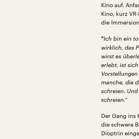
Kino auf. Anf
Kino, kurz VR
die Immersion,
Ich bin ein t
"
wirklich, das 
wirst es
ü
berl
erlebt, ist sic
Vorstellungen 
manche, die d
schreien. Und
schreien.“
Der Gang ins 
die schwere Br
Dioptrin einge