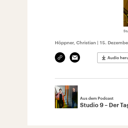
St
Höppner, Christian
|
15. Dezembe
Link
Email
Audio her
kopieren/teilen
Aus dem Podcast
Studio 9 – Der Tag