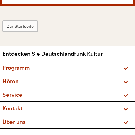
Zur Startseite
Entdecken Sie Deutschlandfunk Kultur
Programm
Vorschau und Rückschau
Hören
Sendungen und Podcasts
Livestream
Service
Musikliste
Frequenzen (UKW + DAB+)
FAQ
Kontakt
Kakadu – Das Kinderprogramm
Apps
Archiv
Hörerservice
Über uns
Newsletter
Social Media
Deutschlandradio
RSS