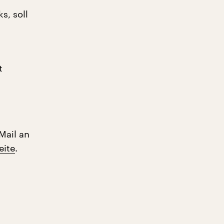
, soll
t
Mail an
eite
.