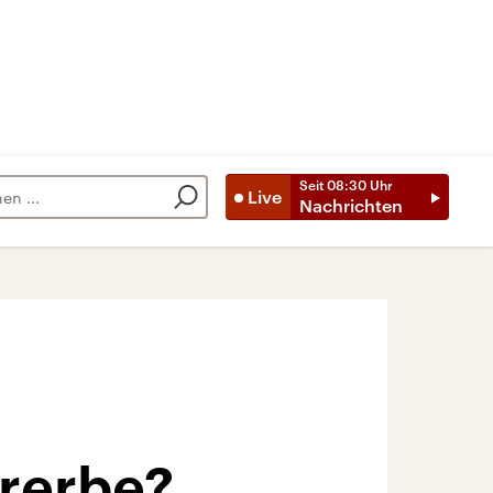
Seit
08:30
Uhr
Live
Nachrichten
urerbe?