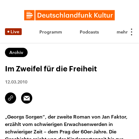
Live
Programm
Podcasts
Archiv
Im Zweifel für die Freiheit
12.03.2010
Email
Link
kopieren/teilen
„Georgs Sorgen“, der zweite Roman von Jan Faktor,
erzählt vom schwierigen Erwachsenwerden in
schwieriger Zeit – dem Prag der 60er-Jahre. Die
Geschichte reicht von der Kindergartenzeit bis zur