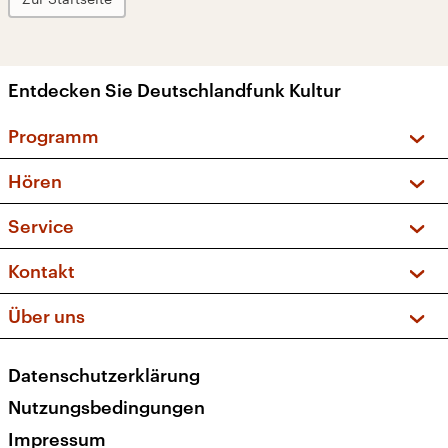
Entdecken Sie Deutschlandfunk Kultur
Programm
Vorschau und Rückschau
Hören
Sendungen und Podcasts
Livestream
Service
Musikliste
Frequenzen (UKW + DAB+)
FAQ
Kontakt
Kakadu – Das Kinderprogramm
Apps
Archiv
Hörerservice
Über uns
Newsletter
Social Media
Deutschlandradio
RSS
Datenschutzerklärung
Presse
Veranstaltungen
Nutzungsbedingungen
Karriere
Impressum