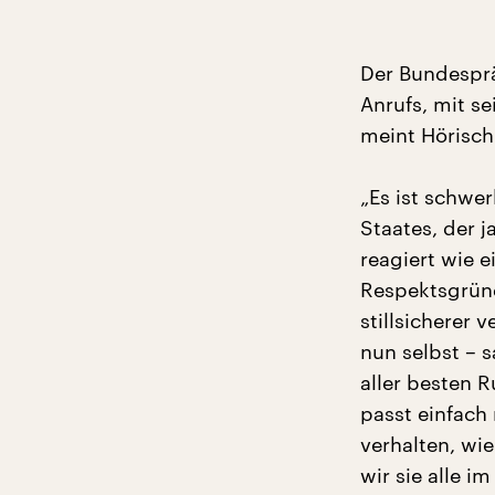
Der Bundesprä
Anrufs, mit s
meint Hörisch
„Es ist schwe
Staates, der j
reagiert wie e
Respektsgründ
stillsicherer 
nun selbst – s
aller besten 
passt einfach
verhalten, wie
wir sie alle i