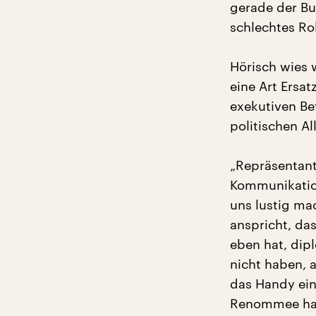
gerade der Bu
schlechtes Ro
Hörisch wies 
eine Art Ersa
exekutiven Be
politischen A
„Repräsentan
Kommunikation
uns lustig ma
anspricht, da
eben hat, dip
nicht haben, 
das Handy ein
Renommee hat,