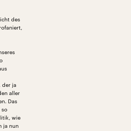
icht des
ofaniert,
nseres
so
aus
 der ja
den aller
en. Das
 so
itik, wie
h ja nun