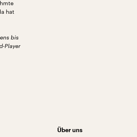
ühmte
da hat
ens bis
-Player
Über uns