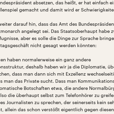
ndespräsident absetzen, das heißt, er hat einfach e
llenspiel gemacht und damit wird er Schwierigkeite
weiter darauf hin, dass das Amt des Bundespräsiden
tzmonarch angelegt sei. Das Staatsoberhaupt habe z
fugnisse, aber es solle die Dinge zur Sprache bringe
lltagsgeschäft nicht gesagt werden könnten:
ten haben normalerweise ein ganz andere
sstruktur, deshalb haben wir ja die Diplomatie, übe
chen, dass man dann sich mit Exzellenz wechselseit
ss man das Private sucht. Dass man Kommunikation
lomatische Botschaften etwa, die andere Normalbür
also die überhaupt selbst zum Telefonhörer zu greif
es Journalisten zu sprechen, der seinerseits kein se
 allein das schon verstößt eigentlich gegen diesen