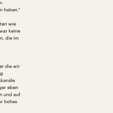
in
n haben.“
ten wie
war keine
n, die im
r die wir
ig
skanäle
ger eben
en und auf
hr hohes