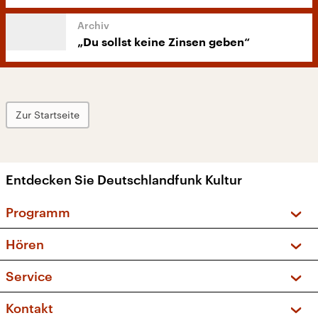
„Du sollst keine Zinsen geben“
Zur Startseite
Entdecken Sie Deutschlandfunk Kultur
Programm
Vorschau und Rückschau
Hören
Sendungen und Podcasts
Livestream
Service
Musikliste
Frequenzen (UKW + DAB+)
FAQ
Kontakt
Kakadu – Das Kinderprogramm