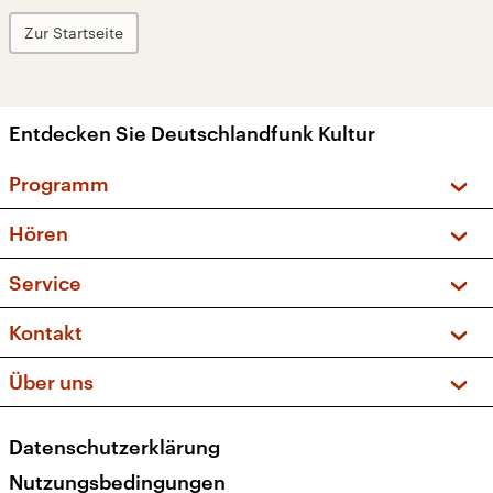
Zur Startseite
Entdecken Sie Deutschlandfunk Kultur
Programm
Vorschau und Rückschau
Hören
Sendungen und Podcasts
Livestream
Service
Musikliste
Frequenzen (UKW + DAB+)
FAQ
Kontakt
Kakadu – Das Kinderprogramm
Apps
Archiv
Hörerservice
Über uns
Newsletter
Social Media
Deutschlandradio
RSS
Datenschutzerklärung
Presse
Veranstaltungen
Nutzungsbedingungen