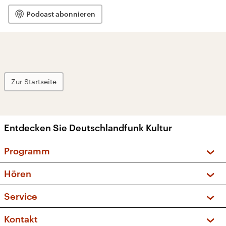
Podcast abonnieren
Zur Startseite
Entdecken Sie Deutschlandfunk Kultur
Programm
Vorschau und Rückschau
Hören
Sendungen und Podcasts
Livestream
Service
Musikliste
Frequenzen (UKW + DAB+)
FAQ
Kontakt
Kakadu – Das Kinderprogramm