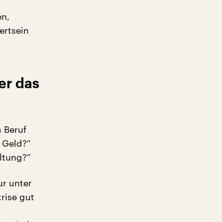
en,
ertsein
er das
m Beruf
r Geld?“
altung?“
ur unter
rise gut