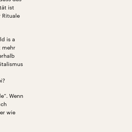
ät ist
 Rituale
ld is a
t mehr
erhalb
italismus
i?
le“. Wenn
uch
ber wie