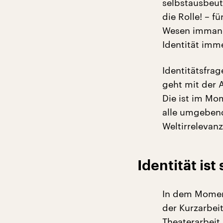
selbstausbeut
die Rolle! – f
Wesen immanen
Identität imm
Identitätsfra
geht mit der A
Die ist im Mo
alle umgebend
Weltirrelevanz
Identität is
In dem Moment,
der Kurzarbei
Theaterarbeit 