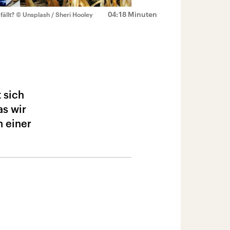
04:18 Minuten
ällt?
© Unsplash / Sheri Hooley
t sich
as wir
h einer