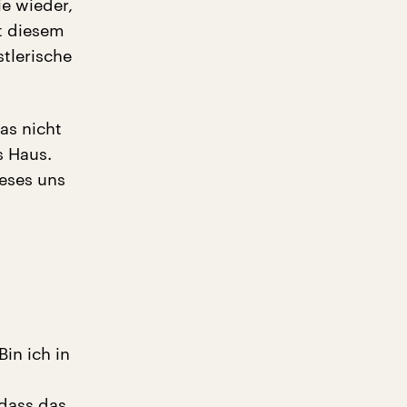
e wieder,
st diesem
tlerische
as nicht
s Haus.
eses uns
in ich in
 dass das