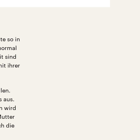
te so in
 normal
it sind
it ihrer
len.
s aus.
n wird
Mutter
ch die