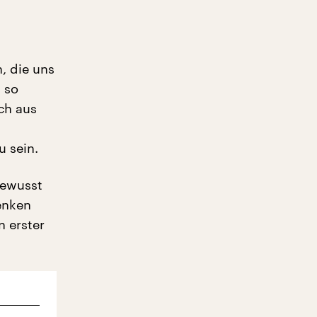
, die uns
 so
ch aus
 sein.
Bewusst
denken
n erster