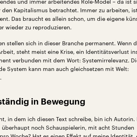
endes und immer arbeitendes Role-Model – da ist si
ür den Kapitalismus betrachtet. Immer zu arbeiten, i
t. Das braucht es allein schon, um die eigene küns
er wieder zu reproduzieren.
gen stellen sich in dieser Branche permanent. Wenn d
rbeit, steht meist eine Krise, ein Identitätsverlust in
ment verbunden mit dem Wort: Systemirrelevanz. Di
e System kann man auch gleichsetzen mit Welt:
.
t ständig in Bewegung
 in dem ich diesen Text schreibe, bin ich Autorin. B
t überhaupt noch Schauspielerin, mit acht Stunden
pro Woche? Hat es einen Effekt auf meine Identität,