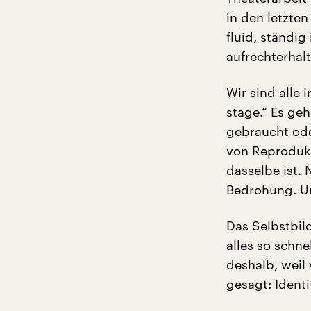
in den letzten
fluid, ständi
aufrechterhal
Wir sind alle 
stage.“ Es ge
gebraucht ode
von Reprodukt
dasselbe ist. 
Bedrohung. Un
Das Selbstbil
alles so schn
deshalb, weil 
gesagt: Identi