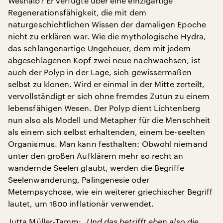
Weshalb? Er verfügte über eine einzigartige
Regenerationsfähigkeit, die mit dem
naturgeschichtlichen Wissen der damaligen Epoche
nicht zu erklären war. Wie die mythologische Hydra,
das schlangenartige Ungeheuer, dem mit jedem
abgeschlagenen Kopf zwei neue nachwachsen, ist
auch der Polyp in der Lage, sich gewissermaßen
selbst zu klonen. Wird er einmal in der Mitte zerteilt,
vervollständigt er sich ohne fremdes Zutun zu einem
lebensfähigen Wesen. Der Polyp dient Lichtenberg
nun also als Modell und Metapher für die Menschheit
als einem sich selbst erhaltenden, einem be-seelten
Organismus. Man kann festhalten: Obwohl niemand
unter den großen Aufklärern mehr so recht an
wandernde Seelen glaubt, werden die Begriffe
Seelenwanderung, Palingenesie oder
Metempsychose, wie ein weiterer griechischer Begriff
lautet, um 1800 inflationär verwendet.
Jutta Müller-Tamm:
„Und das betrifft eben also die