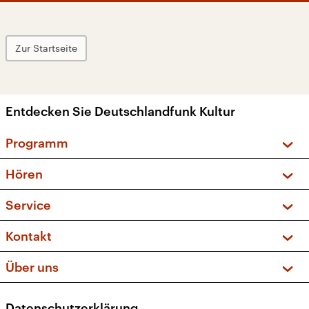
Zur Startseite
Entdecken Sie Deutschlandfunk Kultur
Programm
Vorschau und Rückschau
Hören
Sendungen und Podcasts
Livestream
Service
Musikliste
Frequenzen (UKW + DAB+)
FAQ
Kontakt
Kakadu – Das Kinderprogramm
Apps
Archiv
Hörerservice
Über uns
Newsletter
Social Media
Deutschlandradio
RSS
Datenschutzerklärung