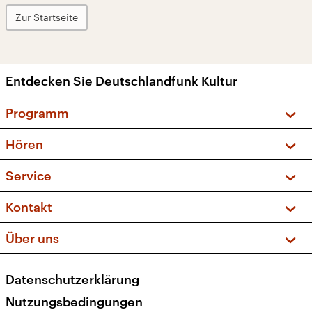
Zur Startseite
Entdecken Sie Deutschlandfunk Kultur
Programm
Vorschau und Rückschau
Hören
Sendungen und Podcasts
Livestream
Service
Musikliste
Frequenzen (UKW + DAB+)
FAQ
Kontakt
Kakadu – Das Kinderprogramm
Apps
Archiv
Hörerservice
Über uns
Newsletter
Social Media
Deutschlandradio
RSS
Datenschutzerklärung
Presse
Veranstaltungen
Nutzungsbedingungen
Karriere