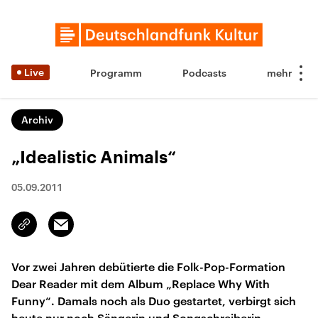
Live
Programm
Podcasts
Archiv
„Idealistic Animals“
05.09.2011
Email
Link
kopieren/teilen
Vor zwei Jahren debütierte die Folk-Pop-Formation
Dear Reader mit dem Album „Replace Why With
Funny“. Damals noch als Duo gestartet, verbirgt sich
heute nur noch Sängerin und Songschreiberin