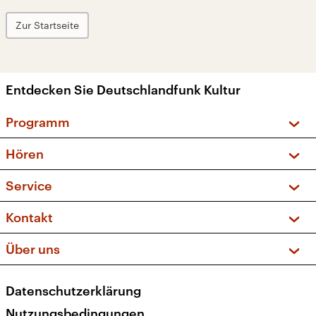
Zur Startseite
Entdecken Sie Deutschlandfunk Kultur
Programm
Vorschau und Rückschau
Hören
Sendungen und Podcasts
Livestream
Service
Musikliste
Frequenzen (UKW + DAB+)
FAQ
Kontakt
Kakadu – Das Kinderprogramm
Apps
Archiv
Hörerservice
Über uns
Newsletter
Social Media
Deutschlandradio
RSS
Datenschutzerklärung
Presse
Veranstaltungen
Nutzungsbedingungen