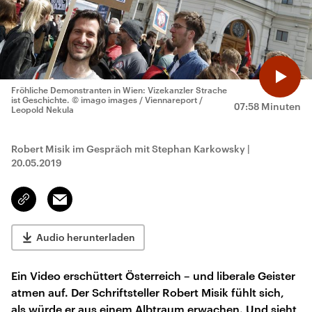
Fröhliche Demonstranten in Wien: Vizekanzler Strache
ist Geschichte.
© imago images / Viennareport /
07:58 Minuten
Leopold Nekula
Robert Misik im Gespräch mit Stephan Karkowsky
|
20.05.2019
Email
Link
kopieren/teilen
Audio herunterladen
Ein Video erschüttert Österreich – und liberale Geister
atmen auf. Der Schriftsteller Robert Misik fühlt sich,
als würde er aus einem Albtraum erwachen. Und sieht