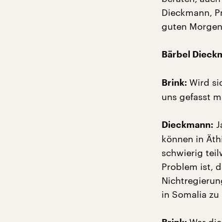
Dieckmann, Pr
guten Morgen
Bärbel Dieck
Wird si
Brink:
uns gefasst 
J
Dieckmann:
können in Äthi
schwierig tei
Problem ist, d
Nichtregierun
in Somalia zu 