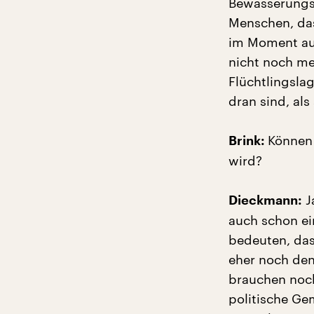
Bewässerungs
Menschen, das
im Moment auc
nicht noch me
Flüchtlingsla
dran sind, als 
Können 
Brink:
wird?
J
Dieckmann:
auch schon ei
bedeuten, das
eher noch den
brauchen noch
politische Gem