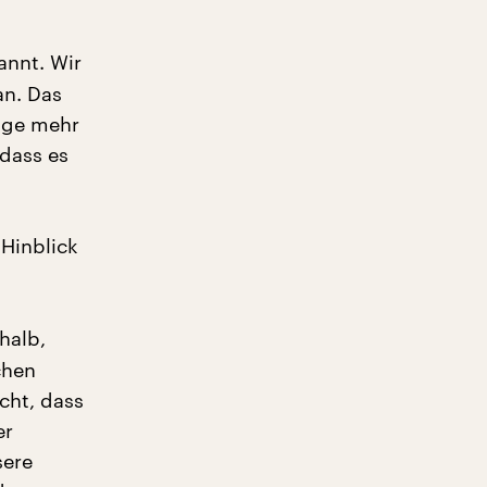
annt. Wir
an. Das
nge mehr
 dass es
Hinblick
halb,
chen
cht, dass
er
sere