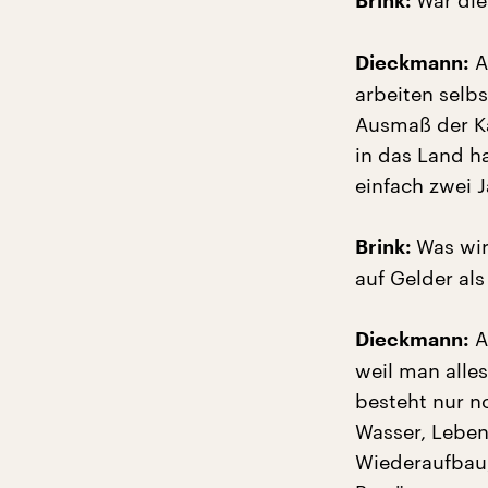
War die
Brink:
A
Dieckmann:
arbeiten selbs
Ausmaß der Ka
in das Land h
einfach zwei 
Was wir
Brink:
auf Gelder als
A
Dieckmann:
weil man alle
besteht nur n
Wasser, Lebens
Wiederaufbau,