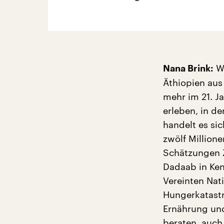
Wi
Nana Brink:
Äthiopien aus 
mehr im 21. Ja
erleben, in d
handelt es sic
zwölf Millione
Schätzungen 
Dadaab in Ken
Vereinten Nati
Hungerkatastro
Ernährung und
beraten, auch 