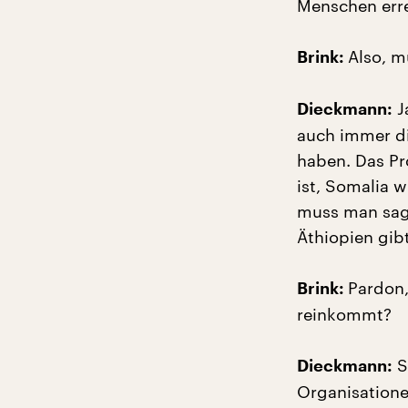
Menschen err
Also, m
Brink:
J
Dieckmann:
auch immer die
haben. Das Pr
ist, Somalia w
muss man sage
Äthiopien gibt
Pardon
Brink:
reinkommt?
S
Dieckmann:
Organisatione