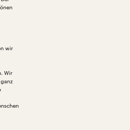
hönen
n wir
. Wir
r ganz
e
Menschen