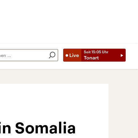
Seit
15:05
Uhr
Live
Tonart
in Somalia