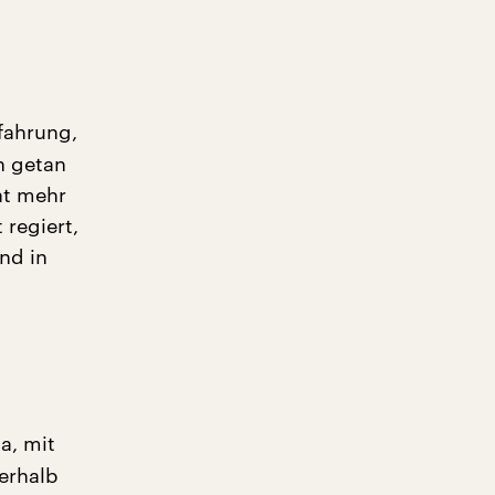
fahrung,
h getan
at mehr
 regiert,
nd in
a, mit
terhalb