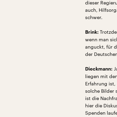
dieser Regier
auch, Hilfsor
schwer.
Trotzde
Brink:
wenn man sic
anguckt, für d
der Deutschen 
Ja
Dieckmann:
liegen mit de
Erfahrung ist
solche Bilder 
ist die Nachfr
hier die Disku
Spenden lauf