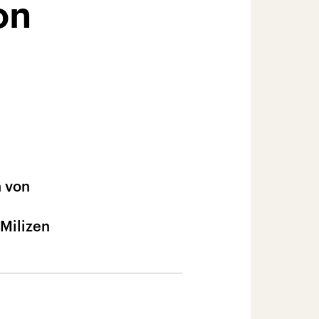
on
n von
 Milizen