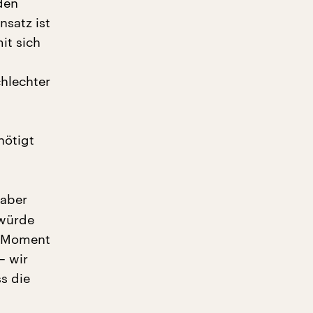
den
nsatz ist
it sich
chlechter
nötigt
 aber
 würde
m Moment
– wir
s die