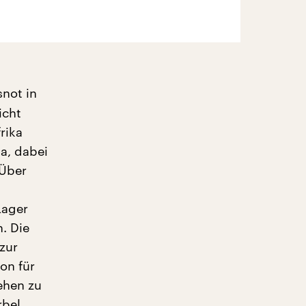
snot in
icht
rika
a, dabei
 Über
Lager
. Die
 zur
on für
ehen zu
rbel