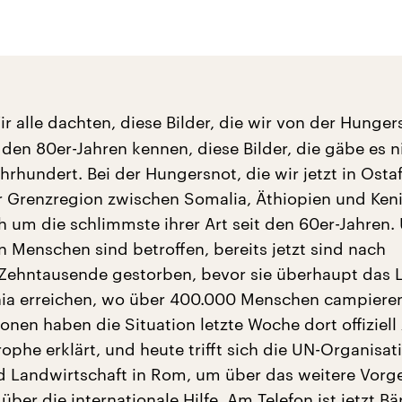
r alle dachten, diese Bilder, die wir von der Hunger
den 80er-Jahren kennen, diese Bilder, die gäbe es n
hrhundert. Bei der Hungersnot, die wir jetzt in Ostaf
er Grenzregion zwischen Somalia, Äthiopien und Keni
h um die schlimmste ihrer Art seit den 60er-Jahren.
n Menschen sind betroffen, bereits jetzt sind nach
Zehntausende gestorben, bevor sie überhaupt das 
ia erreichen, wo über 400.000 Menschen campieren
onen haben die Situation letzte Woche dort offiziell
phe erklärt, und heute trifft sich die UN-Organisati
 Landwirtschaft in Rom, um über das weitere Vorg
über die internationale Hilfe. Am Telefon ist jetzt Bä