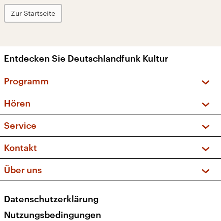
Zur Startseite
Entdecken Sie Deutschlandfunk Kultur
Programm
Vorschau und Rückschau
Hören
Sendungen und Podcasts
Livestream
Service
Musikliste
Frequenzen (UKW + DAB+)
FAQ
Kontakt
Kakadu – Das Kinderprogramm
Apps
Archiv
Hörerservice
Über uns
Newsletter
Social Media
Deutschlandradio
RSS
Datenschutzerklärung
Presse
Veranstaltungen
Nutzungsbedingungen
Karriere