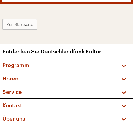
Zur Startseite
Entdecken Sie Deutschlandfunk Kultur
Programm
Vorschau und Rückschau
Hören
Sendungen und Podcasts
Livestream
Service
Musikliste
Frequenzen (UKW + DAB+)
FAQ
Kontakt
Kakadu – Das Kinderprogramm
Apps
Archiv
Hörerservice
Über uns
Newsletter
Social Media
Deutschlandradio
RSS