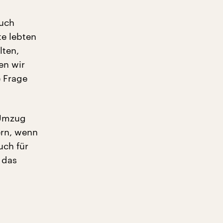
auch
te lebten
lten,
en wir
e Frage
 Umzug
ern, wenn
uch für
 das