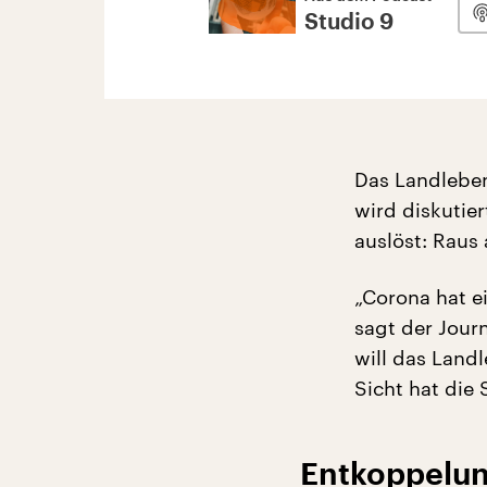
Studio 9
Das Landleben
wird diskutier
auslöst: Raus
„Corona hat ein
sagt der Journ
will das Landl
Sicht hat die 
Entkoppelun