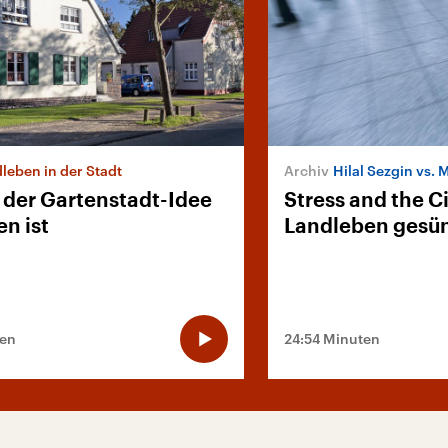
leben in der Stadt
Hilal Sezgin vs. 
 der Gartenstadt-Idee
Stress and the Ci
n ist
Landleben gesü
ten
24:54 Minuten