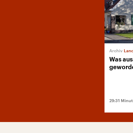
Land
Was aus
geworde
29:31 Minu