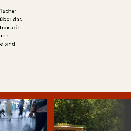
Fischer
 über das
Stunde in
auch
e sind –