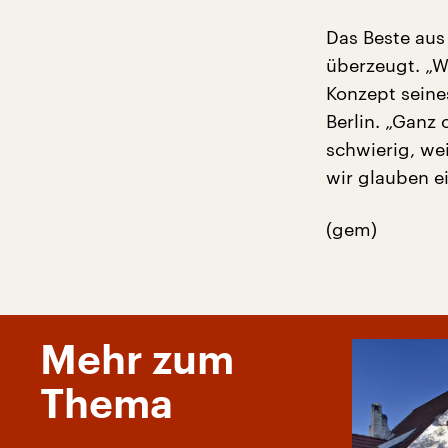
Das Beste aus 
überzeugt. „W
Konzept seine
Berlin. „Ganz
schwierig, wei
wir glauben e
(gem)
Mehr zum
Thema