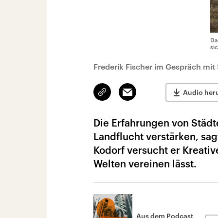
Da
si
Frederik Fischer im Gespräch mi
Link
Email
Audio her
kopieren/teilen
Die Erfahrungen von Städt
Landflucht verstärken, sagt
Kodorf versucht er Kreati
Welten vereinen lässt.
Aus dem Podcast