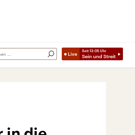
Seit
13:05
Uhr
Live
Sein und Streit
 in die