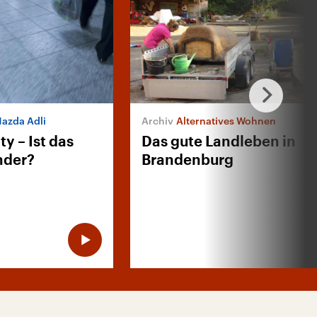
Mazda Adli
Alternatives Wohnen
ty – Ist das
Das gute Landleben in
nder?
Brandenburg