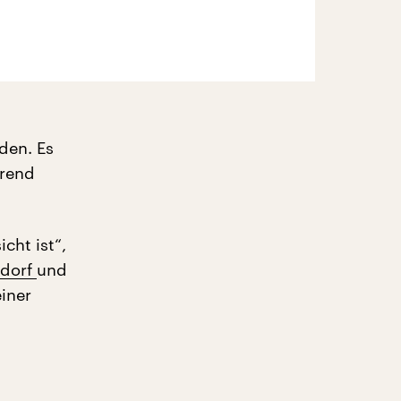
den. Es
Trend
icht ist“,
odorf
und
einer